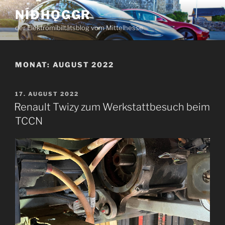
Zum
NÍÐHǪGGR
Inhalt
der Elektromibiltätsblog vom Mittelhesse
springen
MONAT:
AUGUST 2022
VERÖFFENTLICHT
17. AUGUST 2022
AM
Renault Twizy zum Werkstattbesuch beim
TCCN