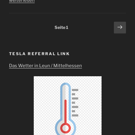
„Upgrade
weiterlesen
des
Winston
LiFeYPO4
Seitennummerierung
Näch
Seite
1
Packs“
Seit
der
Beiträge
TESLA REFERRAL LINK
Das Wetter in Leun / Mittelhessen