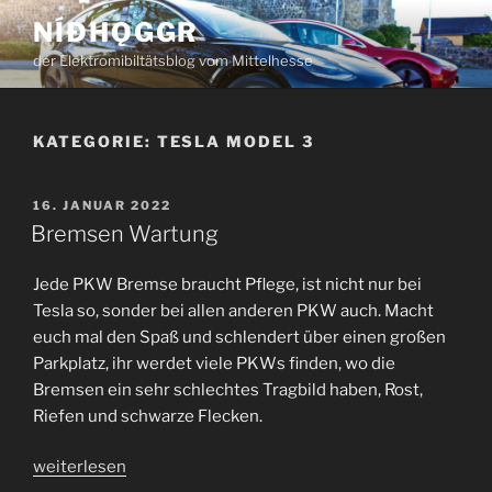
Zum
NÍÐHǪGGR
Inhalt
der Elektromibiltätsblog vom Mittelhesse
springen
KATEGORIE:
TESLA MODEL 3
VERÖFFENTLICHT
16. JANUAR 2022
AM
Bremsen Wartung
Jede PKW Bremse braucht Pflege, ist nicht nur bei
Tesla so, sonder bei allen anderen PKW auch. Macht
euch mal den Spaß und schlendert über einen großen
Parkplatz, ihr werdet viele PKWs finden, wo die
Bremsen ein sehr schlechtes Tragbild haben, Rost,
Riefen und schwarze Flecken.
„Bremsen
weiterlesen