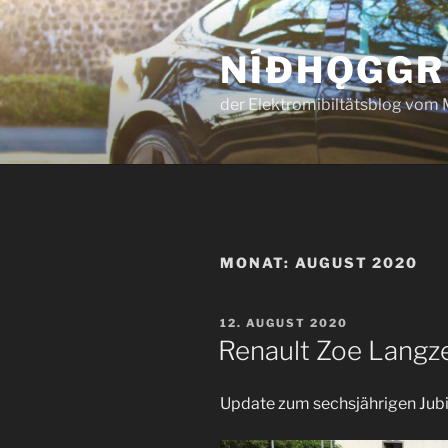
Zum
Inhalt
NÍÐHǪGGR
springen
der Elektromibiltätsblog vom 
MONAT:
AUGUST 2020
VERÖFFENTLICHT
12. AUGUST 2020
AM
Renault Zoe Langz
Update zum sechsjährigen Ju