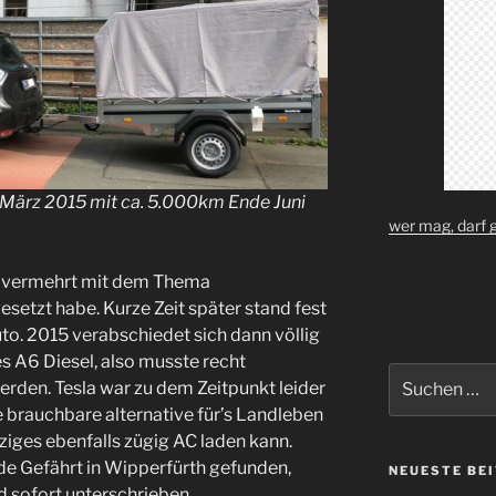
 März 2015 mit ca. 5.000km Ende Juni
wer mag, darf 
ch vermehrt mit dem Thema
esetzt habe. Kurze Zeit später stand fest
to. 2015 verabschiedet sich dann völlig
 A6 Diesel, also musste recht
Suchen
werden. Tesla war zu dem Zeitpunkt leider
nach:
te brauchbare alternative für’s Landleben
nziges ebenfalls zügig AC laden kann.
e Gefährt in Wipperfürth gefunden,
NEUESTE BE
d sofort unterschrieben.