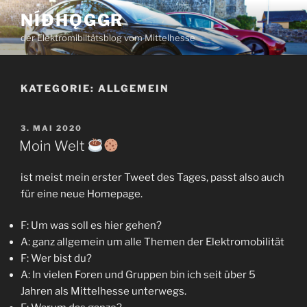
Zum
NÍÐHǪGGR
Inhalt
der Elektromibiltätsblog vom Mittelhesse
springen
KATEGORIE:
ALLGEMEIN
VERÖFFENTLICHT
3. MAI 2020
AM
Moin Welt
ist meist mein erster Tweet des Tages, passt also auch
für eine neue Homepage.
F: Um was soll es hier gehen?
A: ganz allgemein um alle Themen der Elektromobilität
F: Wer bist du?
A: In vielen Foren und Gruppen bin ich seit über 5
Jahren als Mittelhesse unterwegs.