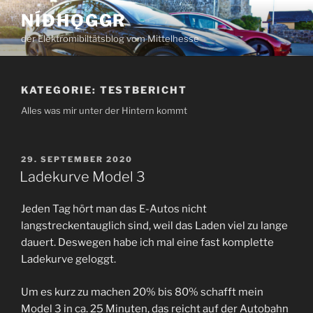
Zum
NÍÐHǪGGR
Inhalt
der Elektromibiltätsblog vom Mittelhesse
springen
KATEGORIE:
TESTBERICHT
Alles was mir unter der Hintern kommt
VERÖFFENTLICHT
29. SEPTEMBER 2020
AM
Ladekurve Model 3
Jeden Tag hört man das E-Autos nicht
langstreckentauglich sind, weil das Laden viel zu lange
dauert. Deswegen habe ich mal eine fast komplette
Ladekurve geloggt.
Um es kurz zu machen 20% bis 80% schafft mein
Model 3 in ca. 25 Minuten, das reicht auf der Autobahn