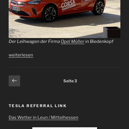
Der Leihwagen der Firma
Opel Müller
in Biedenkopf
„Erfahrungsbericht
weiterlesen
zum
Opel
Corsa-
Seitennummerierung
Vorherige
Seite
3
e“
Seite
der
Beiträge
TESLA REFERRAL LINK
Das Wetter in Leun / Mittelhessen