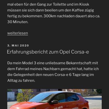
mal eben für den Gang zur Toilette und im Kiosk
müssen sie sich dann beeilen um den Kaffee zügig
fertig zu bekommen. 300km nachladen dauert also ca.
30 Minuten.
„Ladekurve
weiterlesen
Model
3“
VERÖFFENTLICHT
3. MAI 2020
AM
Erfahrungsbericht zum Opel Corsa-e
Da mein Model 3 eine unliebsame Bekanntschaft mit
dem Fahrrad meines Nachbarn gemacht hat, hatte ich
die Gelegenheit den neuen Corsa-e 6 Tage lang im
Alltag zu fahren.