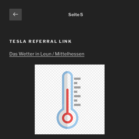
3
Bremsen
Seitennummerierung
Vorherige
Seite
5
Revision“
Seite
der
Beiträge
TESLA REFERRAL LINK
Das Wetter in Leun / Mittelhessen