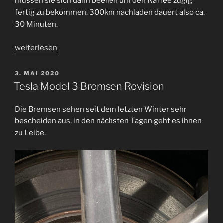
müssen sie sich dann beeilen um den Kaffee zügig
fertig zu bekommen. 300km nachladen dauert also ca.
30 Minuten.
„Ladekurve
weiterlesen
Model
3“
VERÖFFENTLICHT
3. MAI 2020
AM
Tesla Model 3 Bremsen Revision
Die Bremsen sehen seit dem letzten Winter sehr
bescheiden aus, in den nächsten Tagen geht es ihnen
zu Leibe.