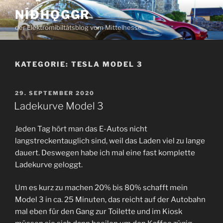
Zum
NÍÐHǪGGR
Inhalt
der Elektromibiltätsblog vom Mittelhesse
springen
KATEGORIE:
TESLA MODEL 3
VERÖFFENTLICHT
29. SEPTEMBER 2020
AM
Ladekurve Model 3
Jeden Tag hört man das E-Autos nicht
langstreckentauglich sind, weil das Laden viel zu lange
dauert. Deswegen habe ich mal eine fast komplette
Ladekurve geloggt.
Um es kurz zu machen 20% bis 80% schafft mein
Model 3 in ca. 25 Minuten, das reicht auf der Autobahn
mal eben für den Gang zur Toilette und im Kiosk