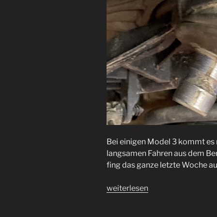
Bei einigen Model 3 kommt es 
langsamen Fahren aus dem Ber
fing das ganze letzte Woche auc
„Tesla
weiterlesen
Model
3