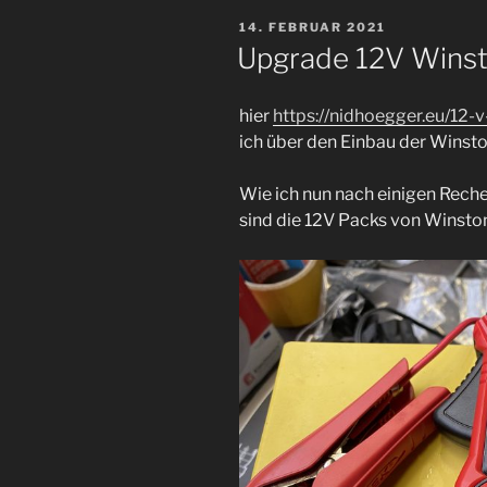
Querlenker
VERÖFFENTLICHT
14. FEBRUAR 2021
quietscht“
AM
Upgrade 12V Winst
hier
https://nidhoegger.eu/12-
ich über den Einbau der Winsto
Wie ich nun nach einigen Rech
sind die 12V Packs von Winsto