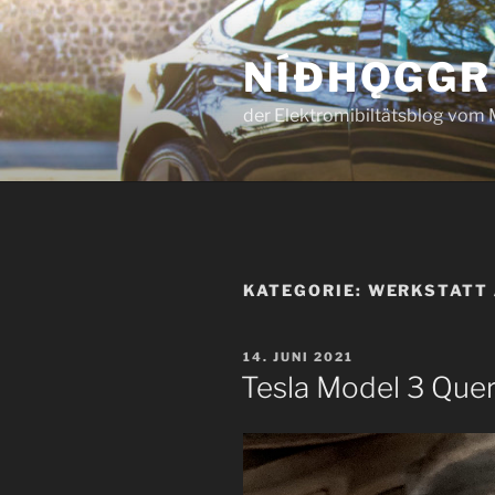
Zum
Inhalt
NÍÐHǪGGR
springen
der Elektromibiltätsblog vom 
KATEGORIE:
WERKSTATT 
VERÖFFENTLICHT
14. JUNI 2021
AM
Tesla Model 3 Quer