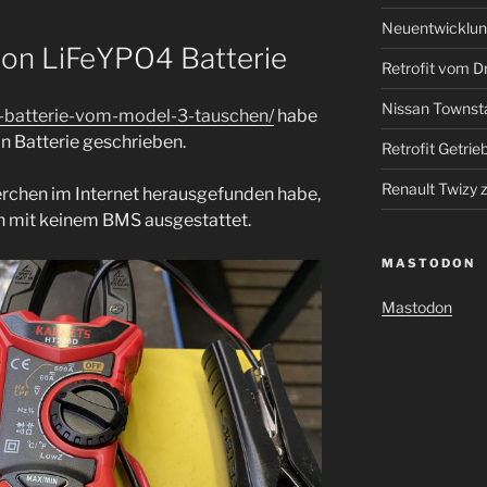
Neuentwicklun
on LiFeYPO4 Batterie
Retrofit vom Dr
Nissan Townst
v-batterie-vom-model-3-tauschen/
habe
n Batterie geschrieben.
Retrofit Getrie
Renault Twizy
erchen im Internet herausgefunden habe,
n mit keinem BMS ausgestattet.
MASTODON
Mastodon