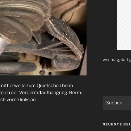
wer mag, darf 
mittlerweile zum Quietschen beim
eich der Vorderradaufhängung. Bei mir
Suchen
h vorne links an.
nach:
NEUESTE BE