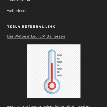
„24
weiterlesen
Monate
Tesla
TESLA REFERRAL LINK
Model
3“
Das Wetter in Leun / Mittelhessen
wer mag, darf gerne meinen Referrallink benutzen