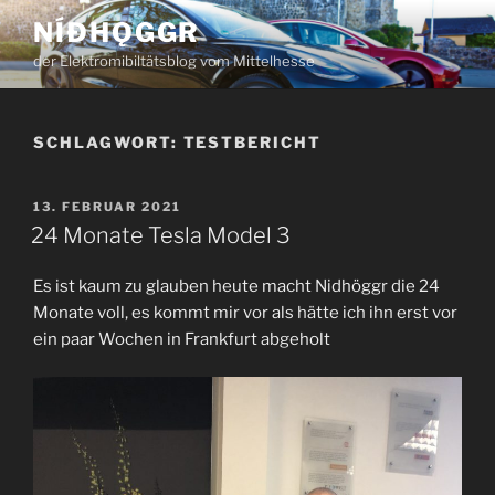
Zum
NÍÐHǪGGR
Inhalt
der Elektromibiltätsblog vom Mittelhesse
springen
SCHLAGWORT:
TESTBERICHT
VERÖFFENTLICHT
13. FEBRUAR 2021
AM
24 Monate Tesla Model 3
Es ist kaum zu glauben heute macht Nidhöggr die 24
Monate voll, es kommt mir vor als hätte ich ihn erst vor
ein paar Wochen in Frankfurt abgeholt