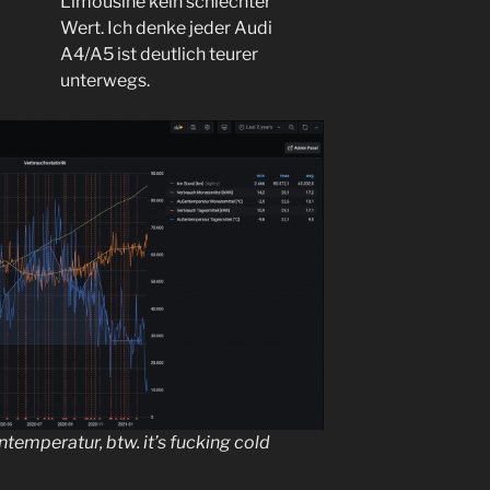
Limousine kein schlechter
Wert. Ich denke jeder Audi
A4/A5 ist deutlich teurer
unterwegs.
temperatur, btw. it’s fucking cold