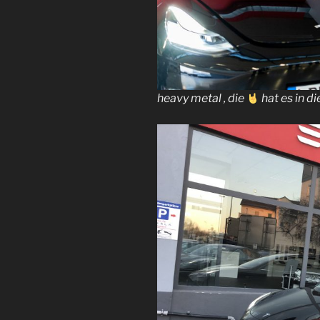
heavy metal , die
hat es in d