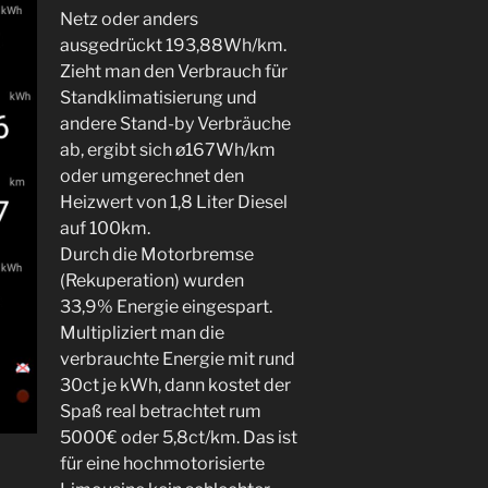
Netz oder anders
ausgedrückt 193,88Wh/km.
Zieht man den Verbrauch für
Standklimatisierung und
andere Stand-by Verbräuche
ab, ergibt sich ø167Wh/km
oder umgerechnet den
Heizwert von 1,8 Liter Diesel
auf 100km.
Durch die Motorbremse
(Rekuperation) wurden
33,9% Energie eingespart.
Multipliziert man die
verbrauchte Energie mit rund
30ct je kWh, dann kostet der
Spaß real betrachtet rum
5000€ oder 5,8ct/km. Das ist
für eine hochmotorisierte