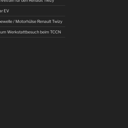
ivetrain für den Renault Twizy
ar EV
bewelle / Motorhülse Renault Twizy
 zum Werkstattbesuch beim TCCN