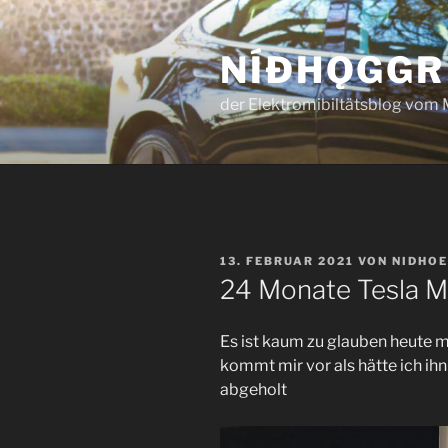
Zum
Inhalt
NÍÐHǪGGR
springen
der Elektromibiltätsblog vom 
VERÖFFENTLICHT
13. FEBRUAR 2021
VON
NIDHO
AM
24 Monate Tesla M
Es ist kaum zu glauben heute m
kommt mir vor als hätte ich ihn
abgeholt