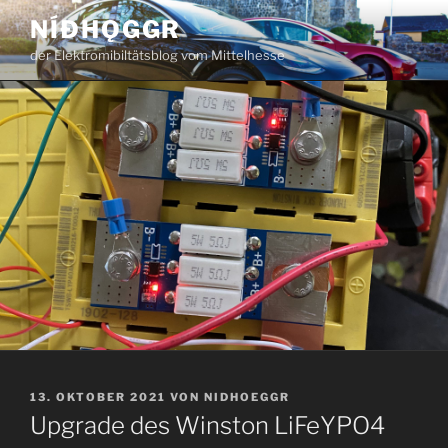
Zum
NÍÐHǪGGR
Inhalt
der Elektromibiltätsblog vom Mittelhesse
springen
VERÖFFENTLICHT
13. OKTOBER 2021
VON
NIDHOEGGR
AM
Upgrade des Winston LiFeYPO4