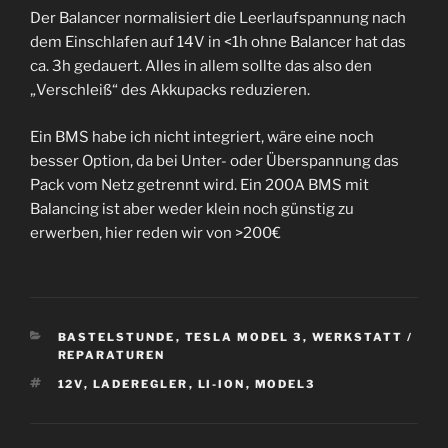
Der Balancer normalisiert die Leerlaufspannung nach
dem Einschlafen auf 14V in <1h ohne Balancer hat das
ca. 3h gedauert. Alles in allem sollte das also den
„Verschleiß“ des Akkupacks reduzieren.
Ein BMS habe ich nicht integriert, wäre eine noch
besser Option, da bei Unter- oder Überspannung das
Pack vom Netz getrennt wird. Ein 200A BMS mit
Balancing ist aber weder klein noch günstig zu
erwerben, hier reden wir von >200€
KATEGORIEN
BASTELSTUNDE
,
TESLA MODEL 3
,
WERKSTATT /
REPARATUREN
SCHLAGWÖRTER
12V
,
LADEREGLER
,
LI-ION
,
MODEL3