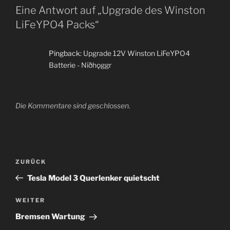
Eine Antwort auf „Upgrade des Winston
LiFeYPO4 Packs“
Pingback:
Upgrade 12V Winston LiFeYPO4
Batterie - Níðhǫggr
Die Kommentare sind geschlossen.
Beitragsnavigation
Vorheriger
ZURÜCK
Beitrag
Tesla Model 3 Querlenker quietscht
Nächster
WEITER
Beitrag
Bremsen Wartung